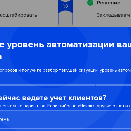
Решение
масштабировать
Закладываем 
е уровень автоматизации ва
а
Решение
вопросов и получите разбор текущей ситуации, уровень автом
оект
После релиза
технологичес
ейчас ведете учет клиентов?
несколько вариантов. Если выбрано «Никак», другие ответы 
тема