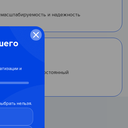
масштабируемость и надежность
шего
атизации и
 — остаемся как постоянный
кий партнер
выбрать нельзя.