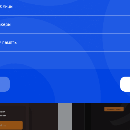
таблицы
джеры
/ память