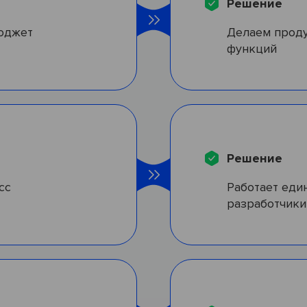
Решение
бюджет
Делаем прод
функций
Решение
сс
Работает един
разработчики