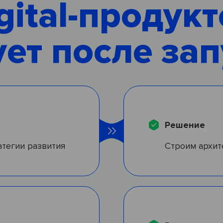
gital-продук
ует после зап
Решение
атегии развития
Строим архит