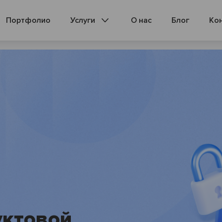
Портфолио
Услуги
О нас
Блог
Ко
WEB-разработка
ИИ агенты
Сайты
Мобильные приложения
Консалтинг
SEO
AEO и SEO
уктовой
Битрикс 24