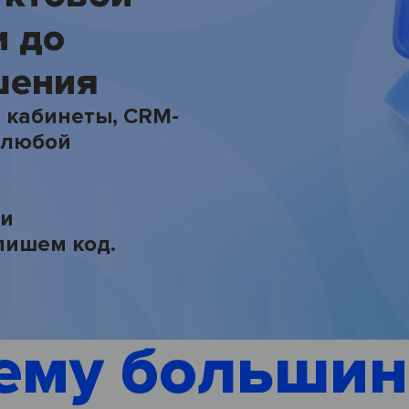
и до
Интеграция 1С и Битрикс24
ешения
Миграции 24
 кабинеты, CRM-
Академия Битрикс24
 любой
Экспертное сопровождение
Продуктовый дизайн
 и
пишем код.
Проектирование и дизайн
ему большин