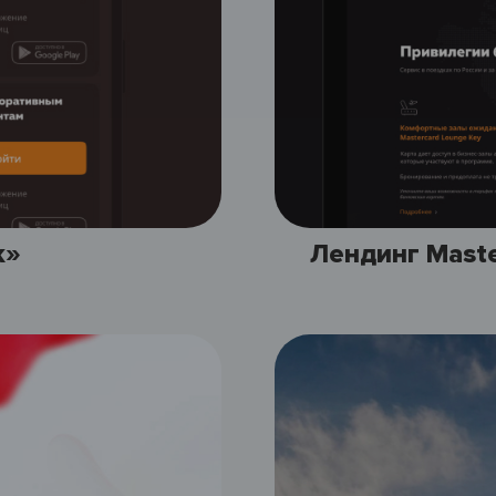
к»
Лендинг Master