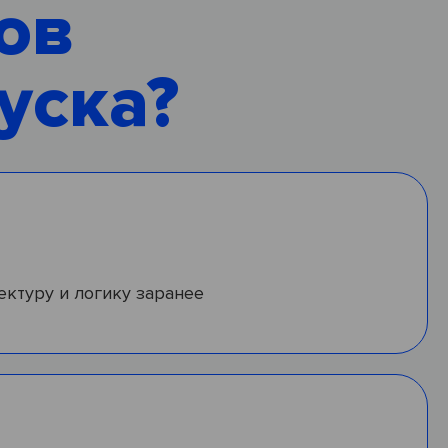
тов
уска?
ектуру и логику заранее