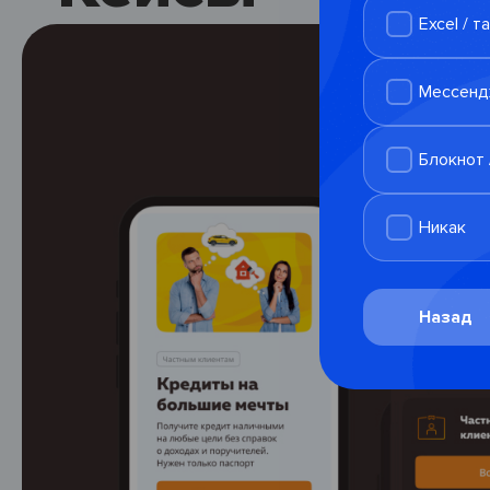
Excel / 
Мессен
Блокнот 
Никак
Назад