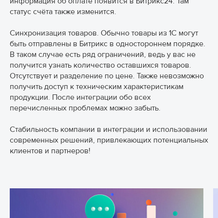
информация об оплате появится в Битрикс24. Там
Прикрепить файл
Прикрепить файл
Размер файла не может превышать 20 Мб.
статус счёта также изменится.
Размер файла не может превышать 20 Мб.
Доступные форматы: jpg, jpeg, png, pdf, doc, docx, xls,
Доступные форматы: jpg, jpeg, png, pdf, doc, docx, xls,
xlsx.
Синхронизация товаров. Обычно товары из 1С могут
xlsx.
быть отправлены в Битрикс в одностороннем порядке.
В таком случае есть ряд ограничений, ведь у вас не
получится узнать количество оставшихся товаров.
Отсутствует и разделение по цене. Также невозможно
получить доступ к техническим характеристикам
продукции. После интеграции обо всех
перечисленных проблемах можно забыть.
Стабильность компании в интеграции и использовании
Отправить письмо
современных решений, привлекающих потенциальных
Отправить письмо
клиентов и партнеров!
Я согласен с
Правилами использования сайта
Я согласен с
и обработку своих персональных данных
Правилами использования сайта
.
и обработку своих персональных данных
.