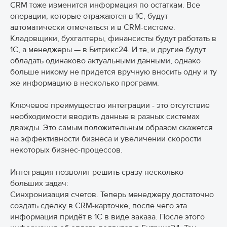
CRM тоже изменится информация по остаткам. Все
операции, которые отражаются в 1С, будут
Хочу доверить свой
автоматически отмечаться и в CRM-системе.
Отозваться на вакансию
Кладовщики, бухгалтеры, финансисты будут работать в
проект вашей команде
1С, а менеджеры — в Битрикс24. И те, и другие будут
обладать одинаково актуальными данными, однако
Опишите своё желание
больше никому не придется вручную вносить одну и ту
Опишите задачу
же информацию в несколько программ.
Ключевое преимущество интеграции - это отсутствие
необходимости вводить данные в разных системах
дважды. Это самым положительным образом скажется
Ваше имя
Ваше имя
на эффективности бизнеса и увеличении скорости
некоторых бизнес-процессов.
Интеграция позволит решить сразу несколько
Ваш e-mail или телефон
Ваш e-mail или телефон
больших задач:
Синхронизация счетов. Теперь менеджеру достаточно
создать сделку в CRM-карточке, после чего эта
информация придёт в 1С в виде заказа. После этого